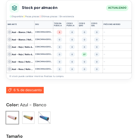
Stock por almacén
ACTUALIZADO
Disponible
Pocas piezas
Últimas piezas
Sin existencia
TIENDA
CEDIS
CEDIS
CEDIS
VARIANTE
SKU
PRÓXIMO ARRIBO
PUEBLA
PUEBLA
QRO
GDL
Azul - Blanco / Rollo de 1 metro
CDNCMNA001020MWH-1
—
3
0
0
0
Azul - Blanco / Rollo de 20 metros
CDNCMNA001020MWH
—
0
0
0
0
Azul - Rojo / Rollo de 1 metro
CDNCMNA001020MRD-1
—
0
0
0
0
Azul - Rojo / Rollo de 20 metros
CDNCMNA001020MRD
—
0
0
37
0
Azul - Rosa / Rollo de 1 metro
CDNCMNA001020MPK-1
—
0
0
0
0
Azul - Rosa / Rollo de 20 metros
CDNCMNA001020MPK
—
0
0
0
0
El stock puede cambiar mientras finalizas tu compra.
6 % de descuento
Color:
Azul - Blanco
Azul - Rojo
Azul - Rosa
Azul - Blanco
Tamaño