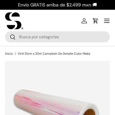
Envío GRATIS arriba de $2,499 mxn 🚚
Ir al contenido
Iniciar sesión
Carrito
Buscar
Buscar
Inicio
Vinil 51cm x 20m Camaleón De Detalle Color Make
La imagen 2 ya está disponible en la vista de galería
Ir directamente a la información del producto