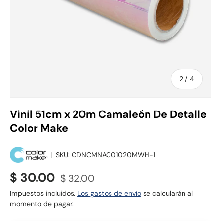
de
2
/
4
Vinil 51cm x 20m Camaleón De Detalle
Color Make
|
SKU:
CDNCMNA001020MWH-1
Precio de venta
Precio normal
$ 30.00
$ 32.00
Impuestos incluidos.
Los gastos de envío
se calcularán al
momento de pagar.