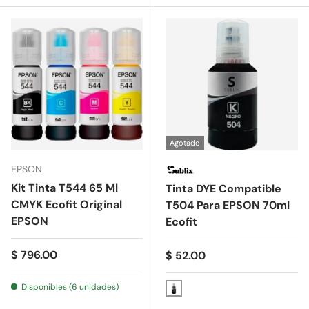
Agotado
EPSON
Kit Tinta T544 65 Ml
Tinta DYE Compatible
CMYK Ecofit Original
T504 Para EPSON 70ml
EPSON
Ecofit
Precio normal
$ 796.00
Precio normal
$ 52.00
Disponibles (6 unidades)
Negro