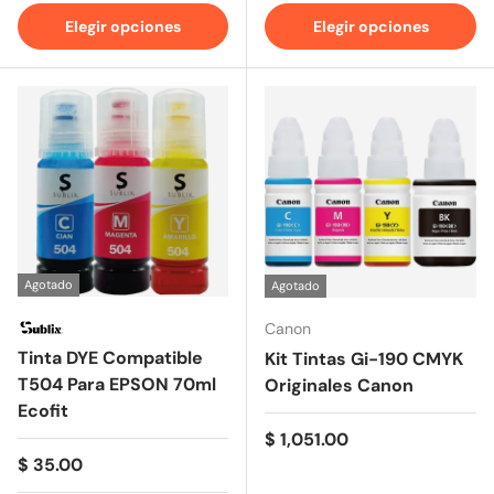
Elegir opciones
Elegir opciones
Agotado
Agotado
Canon
Tinta DYE Compatible
Kit Tintas Gi-190 CMYK
T504 Para EPSON 70ml
Originales Canon
Ecofit
Precio normal
$ 1,051.00
Precio normal
$ 35.00