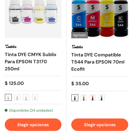
Agotado
Tinta DYE CMYK Sublix
Tinta DYE Compatible
Para EPSON T3170
T544 Para EPSON 70ml
250ml
Ecofit
Precio normal
$ 125.00
Precio normal
$ 35.00
Negro
Magenta
Cyan
Amarillo
Negro
Amarillo
Magenta
Cyan
Disponibles (24 unidades)
Elegir opciones
Elegir opciones