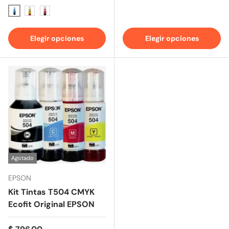
Cyan
Amarillo
Magenta
Elegir opciones
Elegir opciones
Agotado
EPSON
Kit Tintas T504 CMYK
Ecofit Original EPSON
Precio normal