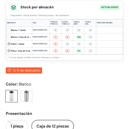
Stock por almacén
ACTUALIZADO
Disponible
Pocas piezas
Últimas piezas
Sin existencia
TIENDA
CEDIS
CEDIS
CEDIS
VARIANTE
SKU
PRÓXIMO ARRIBO
PUEBLA
PUEBLA
QRO
GDL
Blanco / 1 pieza
BABVSSB012450MWH-1
—
0
0
0
0
Blanco / Caja de 12 piezas
BABVSSB012450MWH
—
1
2
908
0
Plata / 1 pieza
BABVSSB012450MSV-1
—
7
0
0
0
Plata / Caja de 12 piezas
BABVSSB012450MSV
—
1
2
315
0
El stock puede cambiar mientras finalizas tu compra.
10 % de descuento
Color:
Blanco
Plata
Blanco
Presentación
1 pieza
Caja de 12 piezas