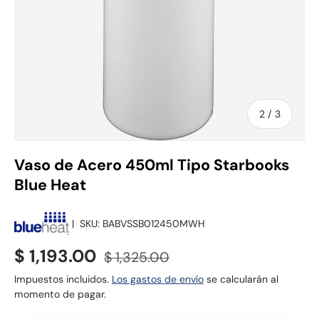
de
2
/
3
Vaso de Acero 450ml Tipo Starbooks
Blue Heat
|
SKU:
BABVSSB012450MWH
Precio de venta
Precio normal
$ 1,193.00
$ 1,325.00
Impuestos incluidos.
Los gastos de envío
se calcularán al
momento de pagar.