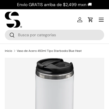
Envío GRATIS arriba de $2,499 mxn 🚚
Ir al contenido
Iniciar sesión
Carrito
Buscar
Buscar
Inicio
Vaso de Acero 450ml Tipo Starbooks Blue Heat
La imagen 2 ya está disponible en la vista de galería
Ir directamente a la información del producto