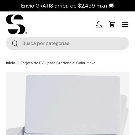
Envío GRATIS arriba de $2,499 mxn 🚚
Ir al contenido
Iniciar sesión
Carrito
Buscar
Buscar
Inicio
Tarjeta de PVC para Credencial Color Make
Ir directamente a la información del producto