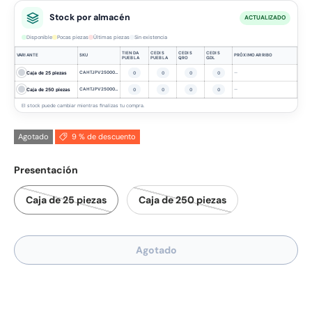
Stock por almacén
ACTUALIZADO
Disponible
Pocas piezas
Últimas piezas
Sin existencia
TIENDA
CEDIS
CEDIS
CEDIS
VARIANTE
SKU
PRÓXIMO ARRIBO
PUEBLA
PUEBLA
QRO
GDL
Caja de 25 piezas
CAHTJPV2500000WH-25
—
0
0
0
0
Caja de 250 piezas
CAHTJPV2500000WH
—
0
0
0
0
El stock puede cambiar mientras finalizas tu compra.
Agotado
9 % de descuento
Presentación
Caja de 25 piezas
Caja de 250 piezas
Agotado