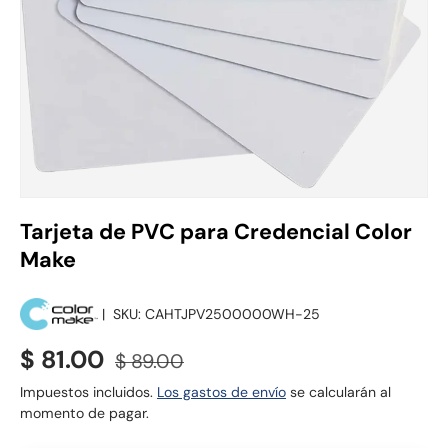
Tarjeta de PVC para Credencial Color
Make
|
SKU:
CAHTJPV2500000WH-25
Precio de venta
Precio normal
$ 81.00
$ 89.00
Impuestos incluidos.
Los gastos de envío
se calcularán al
momento de pagar.