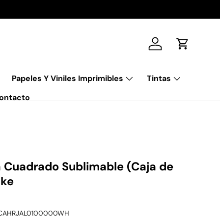
Iniciar sesión
Carrito
Papeles Y Viniles Imprimibles
Tintas
ontacto
a Cuadrado Sublimable (Caja de
ake
CAHRJAL0100000WH