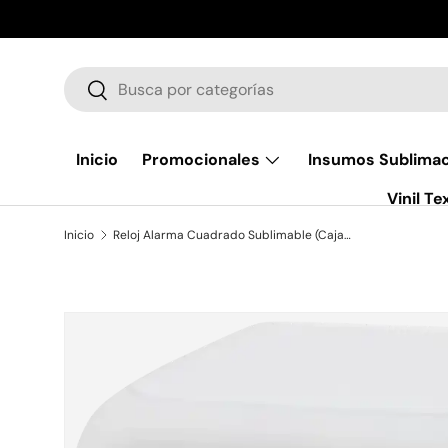
Ir al contenido
Buscar
Buscar
Inicio
Promocionales
Insumos Sublima
Vinil Tex
Inicio
Reloj Alarma Cuadrado Sublimable (Caja de 10) Color Make
Ir directamente a la información del producto