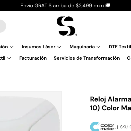
Envío GRATIS arriba de $2,499 mxn 🚚
ción
Insumos Láser
Maquinaria
DTF Textil
til
Facturación
Servicios de Transformación
C
Reloj Alarm
10) Color M
|
SKU: