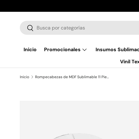
Ir al contenido
Buscar
Buscar
Inicio
Promocionales
Insumos Sublima
Vinil Tex
Inicio
Rompecabezas de MDF Sublimable 11 Piezas Corazón 3mm (Caja de 24) Color Make
Ir directamente a la información del producto