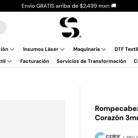
Envío GRATIS arriba de $2,499 mxn 🚚
ción
Insumos Láser
Maquinaria
DTF Textil
til
Facturación
Servicios de Transformación
C
Rompecabeza
Corazón 3mm
|
SKU: