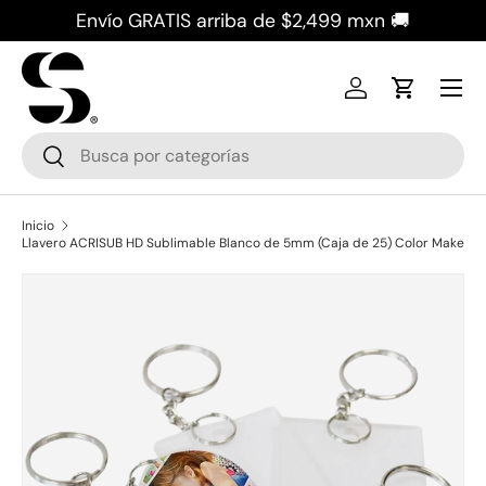
Envío GRATIS arriba de $2,499 mxn 🚚
Ir al contenido
Iniciar sesión
Carrito
Buscar
Buscar
Inicio
Llavero ACRISUB HD Sublimable Blanco de 5mm (Caja de 25) Color Make
Ir directamente a la información del producto