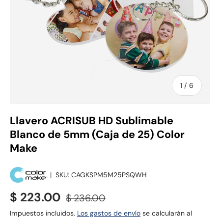
de
1
/
6
Llavero ACRISUB HD Sublimable
Blanco de 5mm (Caja de 25) Color
Make
|
SKU:
CAGKSPM5M25PSQWH
Precio de venta
Precio normal
$ 223.00
$ 236.00
Impuestos incluidos.
Los gastos de envío
se calcularán al