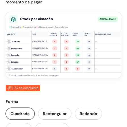
momento de pagar.
Stock por almacén
ACTUALIZADO
Disponible
Pocas piezas
Últimas piezas
Sin existencia
TIENDA
CEDIS
CEDIS
CEDIS
VARIANTE
SKU
PRÓXIMO ARRIBO
PUEBLA
PUEBLA
QRO
GDL
Cuadrado
CAGKSPM5M25PSQWH
—
4
5
20
0
Rectangular
CAGKSPM5M25PRCWH
—
3
7
48
0
Redondo
CAGKSPM5M25PRDWH
—
2
3
32
0
Corazón
CAGKSPM5M25PHTWH
—
1
5
37
0
Placa Militar
CAGKSPM5M25PPQWH
—
0
2
9
0
El stock puede cambiar mientras finalizas tu compra.
6 % de descuento
Forma
Cuadrado
Rectangular
Redondo