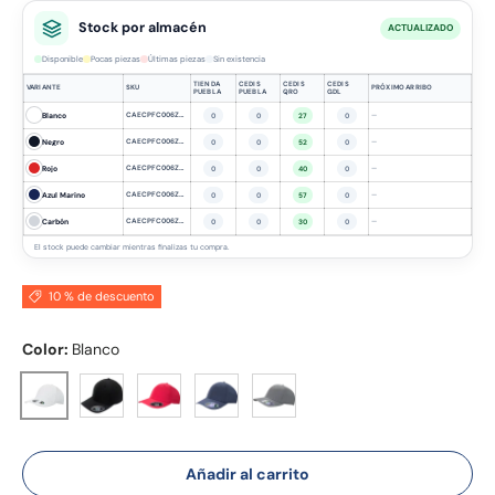
Stock por almacén
ACTUALIZADO
Disponible
Pocas piezas
Últimas piezas
Sin existencia
TIENDA
CEDIS
CEDIS
CEDIS
VARIANTE
SKU
PRÓXIMO ARRIBO
PUEBLA
PUEBLA
QRO
GDL
Blanco
CAECPFC006ZETAWH
—
0
0
27
0
Negro
CAECPFC006ZETABK
—
0
0
52
0
Rojo
CAECPFC006ZETARD
—
0
0
40
0
Azul Marino
CAECPFC006ZETADB
—
0
0
57
0
Carbón
CAECPFC006ZETACH
—
0
0
30
0
El stock puede cambiar mientras finalizas tu compra.
10 % de descuento
Color:
Blanco
Negro
Rojo
Azul Marino
Carbón
Blanco
Añadir al carrito