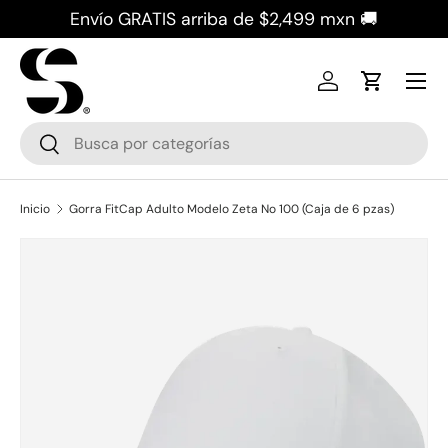
Envío GRATIS arriba de $2,499 mxn 🚚
Ir al contenido
Iniciar sesión
Carrito
Buscar
Buscar
Inicio
Gorra FitCap Adulto Modelo Zeta No 100 (Caja de 6 pzas)
La imagen 4 ya está disponible en la vista de galería
Ir directamente a la información del producto