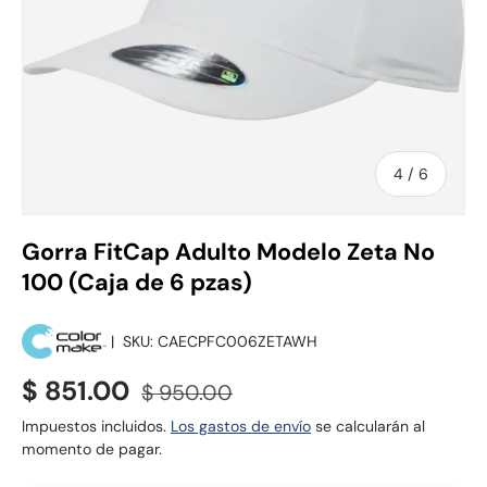
de
4
/
6
Gorra FitCap Adulto Modelo Zeta No
100 (Caja de 6 pzas)
|
SKU:
CAECPFC006ZETAWH
Precio de venta
Precio normal
$ 851.00
$ 950.00
Impuestos incluidos.
Los gastos de envío
se calcularán al
momento de pagar.