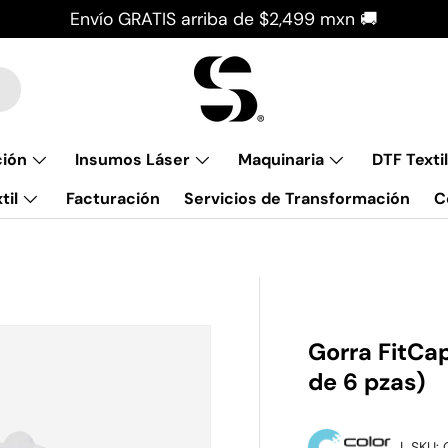
Envío GRATIS arriba de $2,499 mxn 🚚
ción
Insumos Láser
Maquinaria
DTF Textil
til
Facturación
Servicios de Transformación
C
Gorra FitCa
de 6 pzas)
|
SKU: