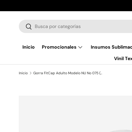
Ir al contenido
Buscar
Buscar
Inicio
Promocionales
Insumos Sublima
Vinil Tex
Inicio
Gorra FitCap Adulto Modelo NU No 075 (Caja de 6 pzas)
La imagen 3 ya está disponible en la vista de galería
Ir directamente a la información del producto