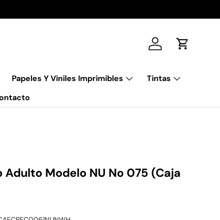
Iniciar sesión
Carrito
Papeles Y Viniles Imprimibles
Tintas
ontacto
p Adulto Modelo NU No 075 (Caja
CAECPFC0061NUNWH