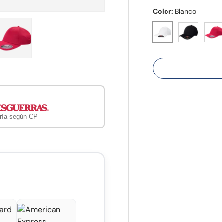
Color:
Blanco
Negro
Rojo
Blanco
ería
vista de galería
agen 4 en la vista de galería
Cargar imagen 5 en la vista de galería
ría según CP