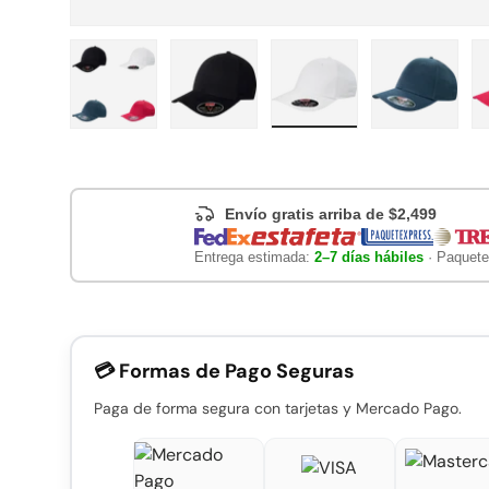
Cargar imagen 1 en la vista de galería
Cargar imagen 2 en la vista de gal
Cargar imagen 3 en la 
Cargar im
Envío gratis arriba de $2,499
Entrega estimada:
2–7 días hábiles
· Paquete
💳 Formas de Pago Seguras
Paga de forma segura con tarjetas y Mercado Pago.