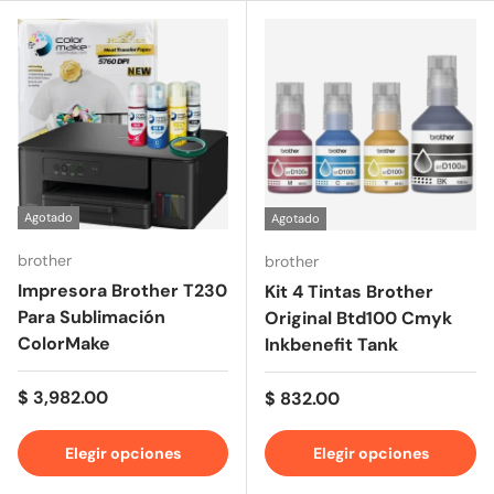
Agotado
Agotado
brother
brother
Impresora Brother T230
Kit 4 Tintas Brother
Para Sublimación
Original Btd100 Cmyk
ColorMake
Inkbenefit Tank
Precio normal
$ 3,982.00
Precio normal
$ 832.00
Elegir opciones
Elegir opciones