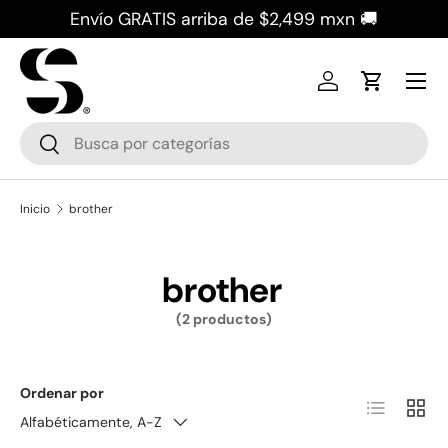
Envío GRATIS arriba de $2,499 mxn 🚚
Ir al contenido
Iniciar sesión
Carrito
Buscar
Buscar
Inicio
brother
brother
(2 productos)
Ordenar por
Lista
Cuadr
Alfabéticamente, A-Z