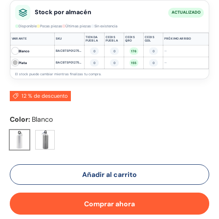
Stock por almacén
ACTUALIZADO
Disponible
Pocas piezas
Últimas piezas
Sin existencia
TIENDA
CEDIS
CEDIS
CEDIS
VARIANTE
SKU
PRÓXIMO ARRIBO
PUEBLA
PUEBLA
QRO
GDL
Blanco
BACBTSP012750MWH
—
0
0
176
0
Plata
BACBTSP012750MSV
—
0
0
155
0
El stock puede cambiar mientras finalizas tu compra.
12 % de descuento
Color:
Blanco
Plata
Blanco
Añadir al carrito
Comprar ahora