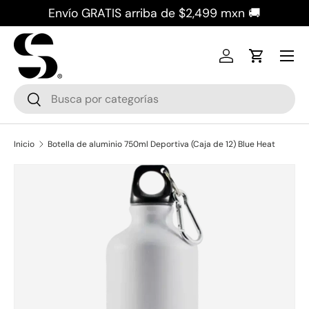
Envío GRATIS arriba de $2,499 mxn 🚚
Ir al contenido
Iniciar sesión
Carrito
Buscar
Buscar
Inicio
Botella de aluminio 750ml Deportiva (Caja de 12) Blue Heat
La imagen 2 ya está disponible en la vista de galería
Ir directamente a la información del producto