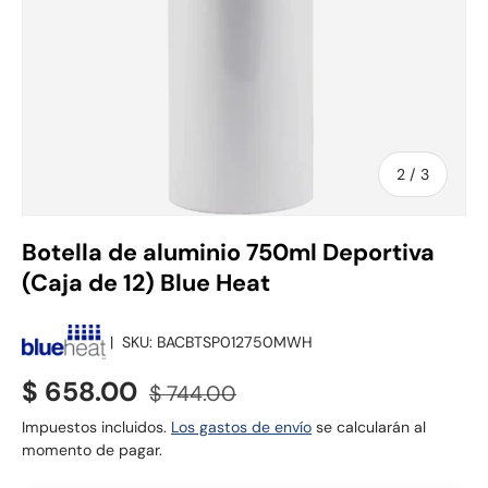
de
2
/
3
Botella de aluminio 750ml Deportiva
(Caja de 12) Blue Heat
|
SKU:
BACBTSP012750MWH
Precio de venta
Precio normal
$ 658.00
$ 744.00
Impuestos incluidos.
Los gastos de envío
se calcularán al
momento de pagar.