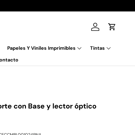
Iniciar sesión
Carrito
Papeles Y Viniles Imprimibles
Tintas
ontacto
orte con Base y lector óptico
CECCMBL001024PNA