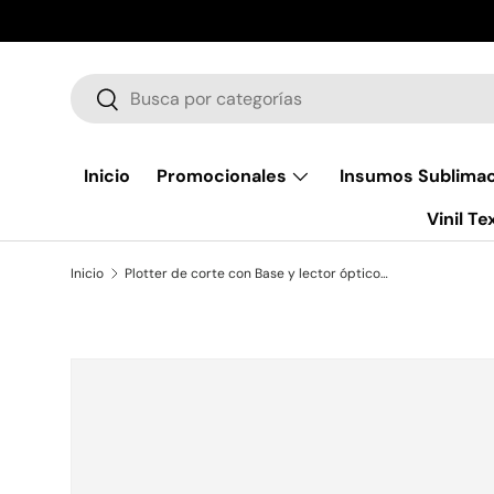
Ir al contenido
Buscar
Buscar
Inicio
Promocionales
Insumos Sublima
Vinil Tex
Inicio
Plotter de corte con Base y lector óptico Color Make
Ir directamente a la información del producto