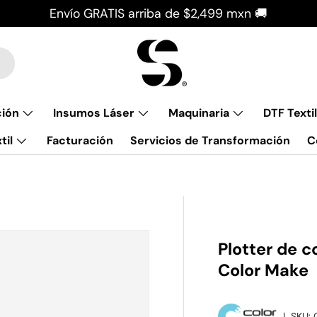
Envío GRATIS arriba de $2,499 mxn 🚚
ción
Insumos Láser
Maquinaria
DTF Textil
til
Facturación
Servicios de Transformación
C
Plotter de c
Color Make
|
SKU: