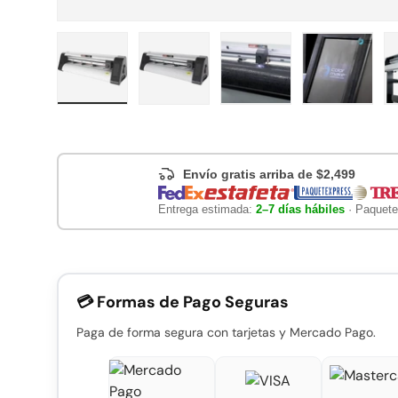
Cargar imagen 1 en la vista de galería
Cargar imagen 2 en la vista de gal
Cargar imagen 3 en la 
Cargar im
Envío gratis arriba de $2,499
Entrega estimada:
2–7 días hábiles
· Paquete
💳 Formas de Pago Seguras
Paga de forma segura con tarjetas y Mercado Pago.