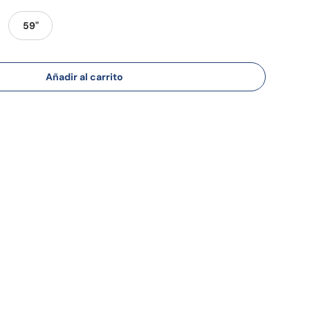
59"
Añadir al carrito
lería